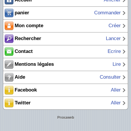
panier
Commander
Mon compte
Créer
Rechercher
Lancer
Contact
Ecrire
Mentions légales
Lire
Aide
Consulter
Facebook
Aller
Twitter
Aller
Proxaweb